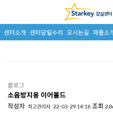
센터소개
센터당일수리
오시는길
제품소
블로그
소음방지용 이어몰드
작성자
조회
최고관리자
22-03-29 14:16
2,